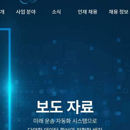
소개
사업 분야
소식
인재 채용
채용 정보
개
화물 운송
물류 뉴스
채용 공고
일자리 정보
해외 운송 사업
보도 자료
팀 스토리
드론 운송 사업
공지 사항
자주 묻는 질문
AI 물류 네트워크
CS 교육
보도 자료
미래 운송 자동화 시스템으로